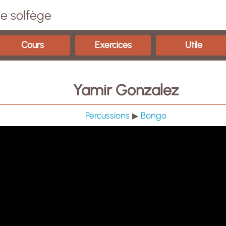
e solfège
Cours
Exercices
Utile
Yamir Gonzalez
Percussions
Bongo
▶