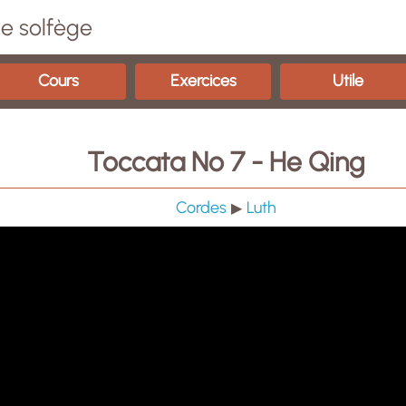
e solfège
Cours
Exercices
Utile
Toccata No 7 - He Qing
Cordes
Luth
▶