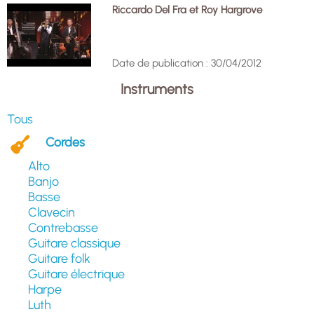
Riccardo Del Fra et Roy Hargrove
Date de publication : 30/04/2012
Instruments
Tous
Cordes
Alto
Banjo
Basse
Clavecin
Contrebasse
Guitare classique
Guitare folk
Guitare électrique
Harpe
Luth