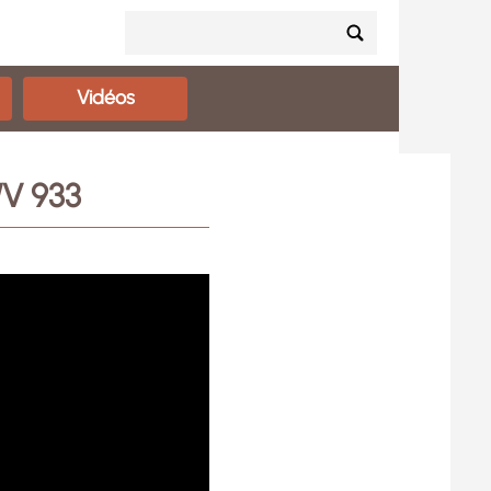
Vidéos
WV 933