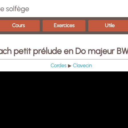
e solfège
Cours
Exercices
Utile
ach petit prélude en Do majeur B
Cordes
Clavecin
▶