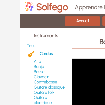
Solfego
Apprendre l
Accueil
Instruments
B
Tous
Cordes
Alto
Banjo
Basse
Clavecin
Contrebasse
Guitare classique
Guitare folk
Guitare
électrique