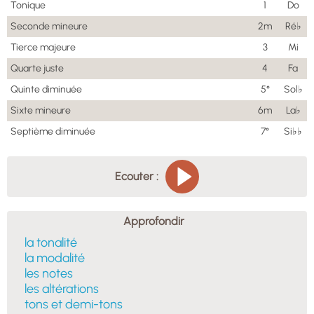
Tonique
1
Do
Seconde mineure
2m
Ré♭
Tierce majeure
3
Mi
Quarte juste
4
Fa
Quinte diminuée
5°
Sol♭
Sixte mineure
6m
La♭
Septième diminuée
7°
Si♭♭
Ecouter :
Approfondir
la tonalité
la modalité
les notes
les altérations
tons et demi-tons