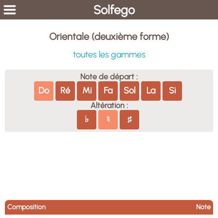
Solfego
Orientale (deuxième forme)
toutes les gammes
Note de départ :
Do
Ré
Mi
Fa
Sol
La
Si
Altération :
♭
♮
♯
Composition
Note