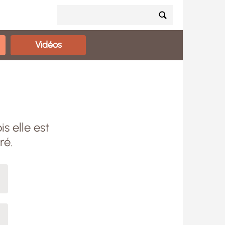
Vidéos
s elle est
ré.