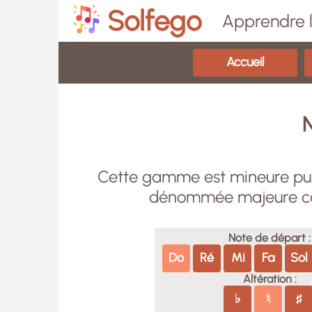
Solfego
Apprendre l
Accueil
N
Cette gamme est mineure puisq
dénommée majeure car 
Note de départ :
Do
Ré
Mi
Fa
Sol
Altération :
♭
♮
♯