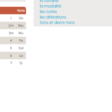
la tonalité
la modalité
Note
les notes
les altérations
1
Do
tons et demi-tons
2m
Ré♭
3m
Mi♭
4
Fa
5
Sol
6
La
7
Si