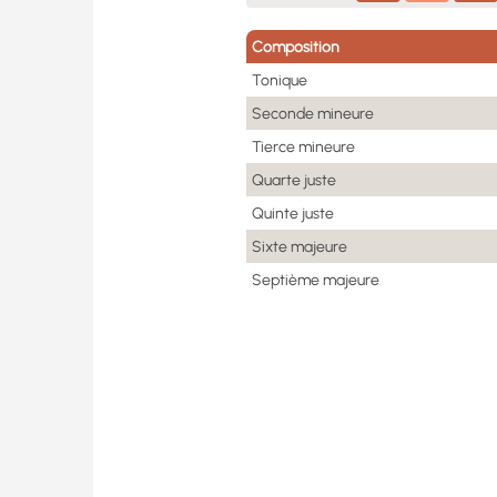
Composition
Tonique
Seconde mineure
Tierce mineure
Quarte juste
Quinte juste
Sixte majeure
Septième majeure