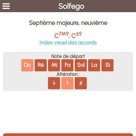
Solfego
Septième majeure, neuvième
7M9
Δ9
C
, C
Index visuel des accords
Note de départ
Do
Ré
Mi
Fa
Sol
La
Si
Altération :
♭
♮
♯