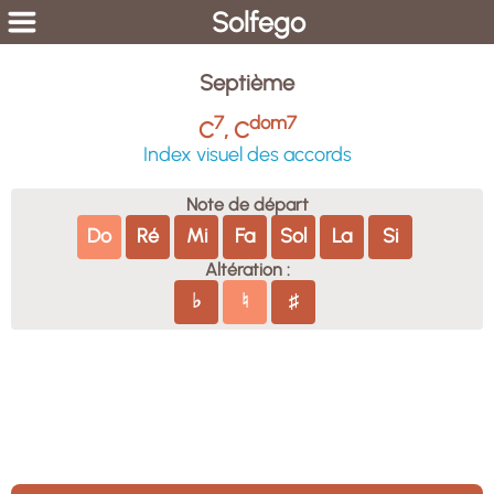
Solfego
Septième
7
dom7
C
, C
Index visuel des accords
Note de départ
Do
Ré
Mi
Fa
Sol
La
Si
Altération :
♭
♮
♯