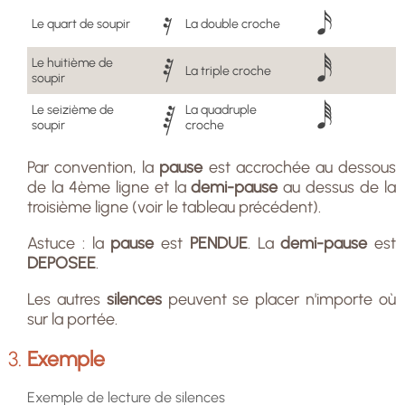
Le quart de soupir
La double croche
Le huitième de
La triple croche
soupir
Le seizième de
La quadruple
soupir
croche
Par convention, la
pause
est accrochée au dessous
de la 4ème ligne et la
demi-pause
au dessus de la
troisième ligne (voir le tableau précédent).
Astuce : la
pause
est
PENDUE
. La
demi-pause
est
DEPOSEE
.
Les autres
silences
peuvent se placer n'importe où
sur la portée.
Exemple
Exemple de lecture de silences