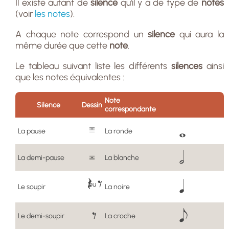
Il existe autant de
silence
qu'il y a de type de
notes
(voir
les notes
).
A chaque note correspond un
silence
qui aura la
même durée que cette
note
.
Le tableau suivant liste les différents
silences
ainsi
que les notes équivalentes :
Note
Silence
Dessin
correspondante
La pause
La ronde
La demi-pause
La blanche
ou
Le soupir
La noire
Le demi-soupir
La croche