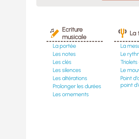
Ecriture
La 
musicale
La portée
La mes
Les notes
Le ryt
Les clés
Triolets
Les silences
Le mou
Les altérations
Point d'
point d'
Prolonger les durées
Les ornements