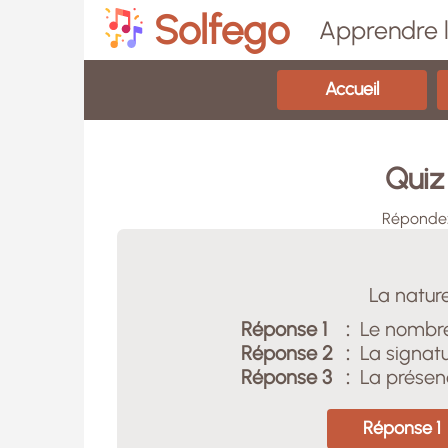
Solfego
Apprendre l
Accueil
Quiz
Répondez
La natur
Réponse 1
:
Le nombr
Réponse 2
:
La signat
Réponse 3
:
La présenc
Réponse 1